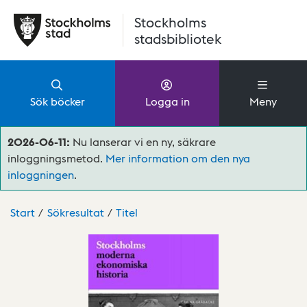
Hoppa till huvudinnehåll
Stockholms
stadsbibliotek
Sök böcker
Logga in
Meny
2026-06-11:
Nu lanserar vi en ny, säkrare
inloggningsmetod.
Mer information om den nya
inloggningen
.
Start
Sökresultat
Titel