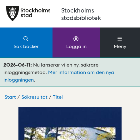
Hoppa till huvudinnehåll
Stockholms
stadsbibliotek
Sök böcker
Logga in
Meny
2026-06-11:
Nu lanserar vi en ny, säkrare
inloggningsmetod.
Mer information om den nya
inloggningen
.
Start
Sökresultat
Titel