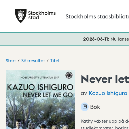
Hoppa till huvudinnehåll
Stockholms stadsbibliot
2026-06-11:
Nu lanse
Start
Sökresultat
Titel
Never le
av
Kazuo
Ishiguro
Bok
Kathy växter upp på d
studiekamrater, börjar