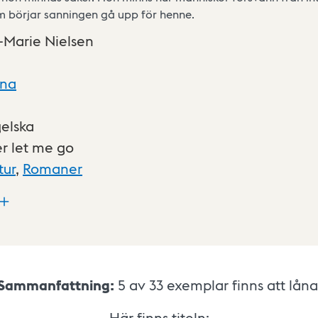
 börjar sanningen gå upp för henne.
-Marie Nielsen
xna
elska
r let me go
tur
,
Romaner
Sammanfattning:
5 av 33
exemplar finns att låna
Här finns titeln: