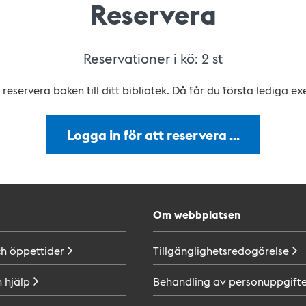
Reservera
Reservationer i kö:
2
st
reservera boken till ditt bibliotek. Då får du första lediga e
Logga in för att reservera …
Om webbplatsen
ch
öppettider
Tillgänglighetsredogörelse
h
hjälp
Behandling av
personuppgifte