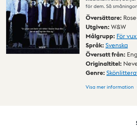
för dem. Så småningom
Översättare
:
Rose
Utgiven
:
W&W
Målgrupp
:
För vu
Språk
:
Svenska
Översatt från
:
Eng
Originaltitel
:
Neve
Genre
:
Skönlittera
Visa mer information