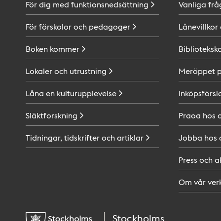
För dig med
funktionsnedsättning
Vanliga frå
För förskolor och
pedagoger
Lånevillkor
Boken
kommer
Biblioteksk
Lokaler och
utrustning
Meröppet 
Låna en
kulturupplevelse
Inköpsförsl
Släktforskning
Praoa hos
Tidningar, tidskrifter och
artiklar
Jobba hos
Press och
a
Om vår
ver
Stockholms