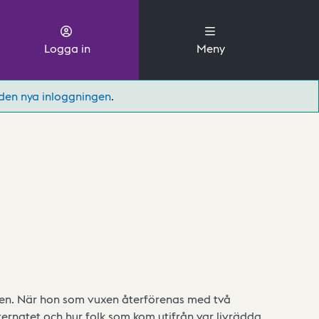
Logga in
Meny
den nya inloggningen
.
den. När hon som vuxen återförenas med två
ernatet och hur folk som kom utifrån var livrädda