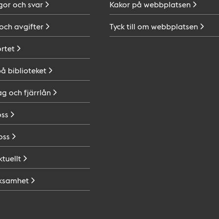
gor och
svar
Kakor på
webbplatsen
 och
avgifter
Tyck till om
webbplatsen
ortet
på
biblioteket
ag och
fjärrlån
oss
oss
ktuellt
ksamhet