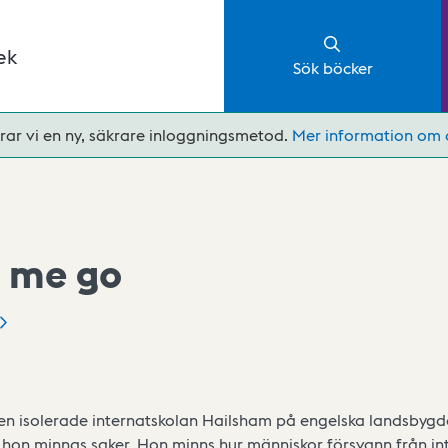
ek
Sök böcker
rar vi en ny, säkrare inloggningsmetod.
Mer information om 
t me go
en isolerade internatskolan Hailsham på engelska landsbyg
 hon minnas saker. Hon minns hur människor försvann från int