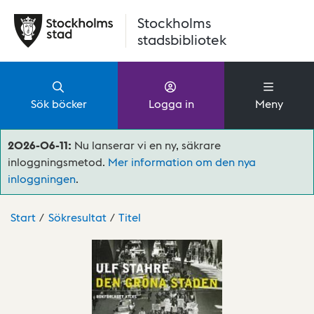
Hoppa till huvudinnehåll
Stockholms
stadsbibliotek
Sök böcker
Logga in
Meny
2026-06-11:
Nu lanserar vi en ny, säkrare
inloggningsmetod.
Mer information om den nya
inloggningen
.
Start
Sökresultat
Titel