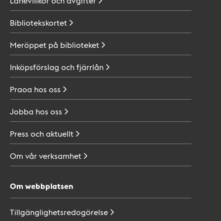
Lånevillkor och
avgifter
Bibliotekskortet
Meröppet på
biblioteket
Inköpsförslag och
fjärrlån
Praoa hos
oss
Jobba hos
oss
Press och
aktuellt
Om vår
verksamhet
Om webbplatsen
Tillgänglighetsredogörelse