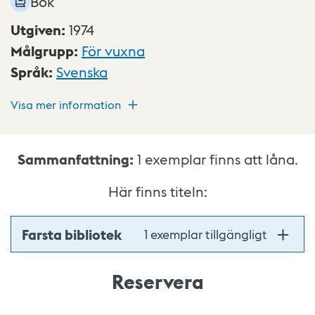
Bok
Utgiven
:
1974
Målgrupp
:
För vuxna
Språk
:
Svenska
Visa mer information
Sammanfattning:
1
exemplar finns att låna.
Här finns titeln:
Farsta bibliotek
1 exemplar tillgängligt
Reservera