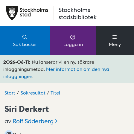
Hoppa till huvudinnehåll
Stockholms
stadsbibliotek
Sök böcker
Logga in
Meny
2026-06-11:
Nu lanserar vi en ny, säkrare
inloggningsmetod.
Mer information om den nya
inloggningen
.
Start
Sökresultat
Titel
Siri Derkert
av
Rolf
Söderberg