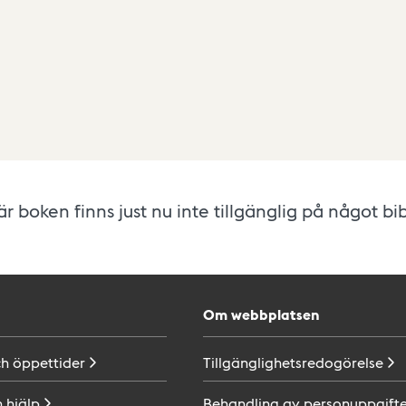
r boken finns just nu inte tillgänglig på något bib
Om webbplatsen
ch
öppettider
Tillgänglighetsredogörelse
h
hjälp
Behandling av
personuppgifte