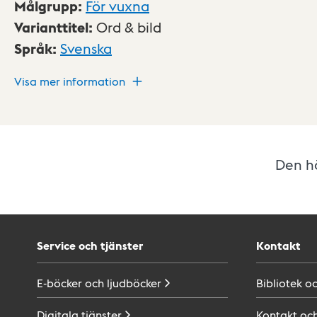
Målgrupp
:
För vuxna
Varianttitel
:
Ord & bild
Språk
:
Svenska
Visa mer information
Den hä
Service och tjänster
Kontakt
E-böcker och
ljudböcker
Bibliotek o
Digitala
tjänster
Kontakt oc