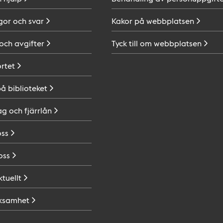
gor och
svar
Kakor på
webbplatsen
 och
avgifter
Tyck till om
webbplatsen
ortet
på
biblioteket
ag och
fjärrlån
oss
oss
ktuellt
ksamhet