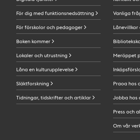
För dig med
funktionsnedsättning
Vanliga frå
För förskolor och
pedagoger
Lånevillkor
Boken
kommer
Biblioteksk
Lokaler och
utrustning
Meröppet 
Låna en
kulturupplevelse
Inköpsförsl
Släktforskning
Praoa hos
Tidningar, tidskrifter och
artiklar
Jobba hos
Press och
a
Om vår
ver