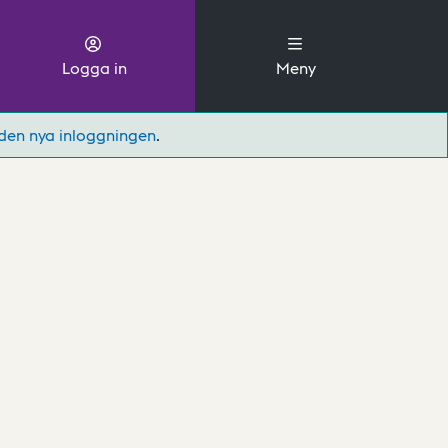
Logga in
Meny
den nya inloggningen
.