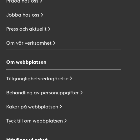
Praoa hos
oss
Jobba hos
oss
Press och
aktuellt
Om vår
verksamhet
Om webbplatsen
Tillgänglighetsredogörelse
Behandling av
personuppgifter
Kakor på
webbplatsen
Tyck till om
webbplatsen
Här finns vi också