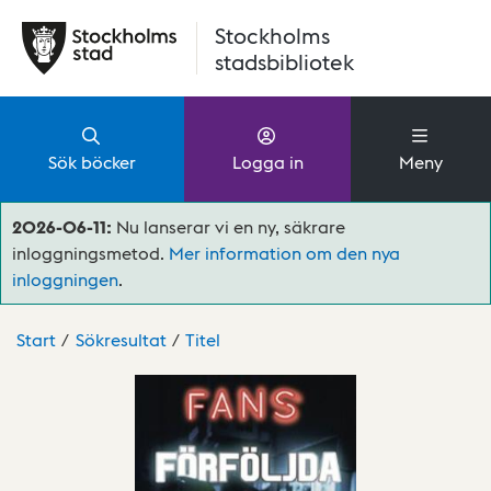
Hoppa till huvudinnehåll
Stockholms
stadsbibliotek
Sök böcker
Logga in
Meny
2026-06-11:
Nu lanserar vi en ny, säkrare
inloggningsmetod.
Mer information om den nya
inloggningen
.
Start
Sökresultat
Titel