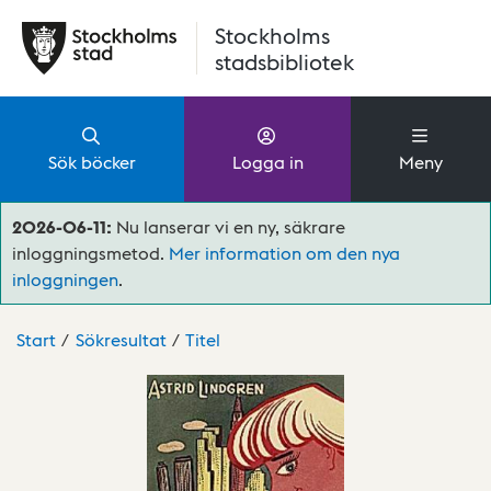
Hoppa till huvudinnehåll
Stockholms
stadsbibliotek
Sök böcker
Logga in
Meny
2026-06-11:
Nu lanserar vi en ny, säkrare
inloggningsmetod.
Mer information om den nya
inloggningen
.
Start
Sökresultat
Titel