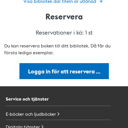
Visa bibliotek där titeln är utlånad
Reservera
Reservationer i kö:
1
st
Du kan reservera boken till ditt bibliotek. Då får du
första lediga exemplar.
Logga in för att reservera …
Service och tjänster
E-böcker och
ljudböcker
Digitala
tjänster