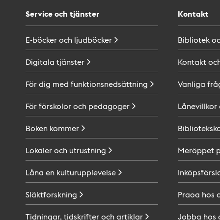
Service och tjänster
Kontakt
E-böcker och
ljudböcker
Bibliotek o
Digitala
tjänster
Kontakt oc
För dig med
funktionsnedsättning
Vanliga frå
För förskolor och
pedagoger
Lånevillkor
Boken
kommer
Biblioteksk
Lokaler och
utrustning
Meröppet 
Låna en
kulturupplevelse
Inköpsförsl
Släktforskning
Praoa hos
Tidningar, tidskrifter och
artiklar
Jobba hos