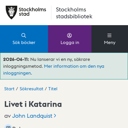
Hoppa till huvudinnehåll
Stockholms
stadsbibliotek
Sök böcker
Logga in
Meny
2026-06-11:
Nu lanserar vi en ny, säkrare
inloggningsmetod.
Mer information om den nya
inloggningen
.
Start
Sökresultat
Titel
Livet i Katarina
av
John
Landquist