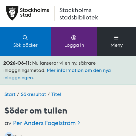
Hoppa till huvudinnehåll
Stockholms
stadsbibliotek
Sök böcker
Logga in
Meny
2026-06-11:
Nu lanserar vi en ny, säkrare
inloggningsmetod.
Mer information om den nya
inloggningen
.
Start
Sökresultat
Titel
Söder om tullen
av
Per Anders
Fogelström