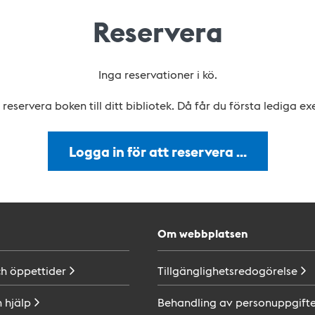
Reservera
Inga reservationer i kö.
reservera boken till ditt bibliotek. Då får du första lediga e
Logga in för att reservera …
Om webbplatsen
ch
öppettider
Tillgänglighetsredogörelse
h
hjälp
Behandling av
personuppgifte