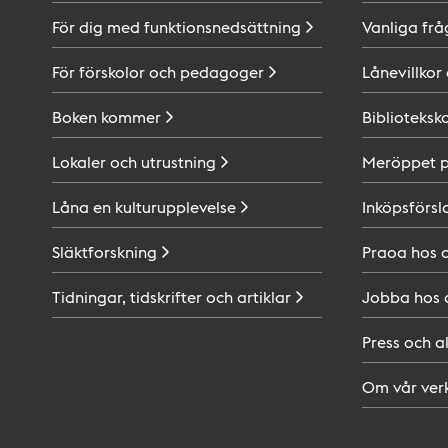
För dig med
funktionsnedsättning
Vanliga frå
För förskolor och
pedagoger
Lånevillkor
Boken
kommer
Biblioteksk
Lokaler och
utrustning
Meröppet 
Låna en
kulturupplevelse
Inköpsförsl
Släktforskning
Praoa hos
Tidningar, tidskrifter och
artiklar
Jobba hos
Press och
a
Om vår
ver