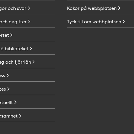
gor och
svar
Kakor på
webbplatsen
 och
avgifter
Tyck till om
webbplatsen
ortet
på
biblioteket
ag och
fjärrlån
oss
oss
ktuellt
ksamhet