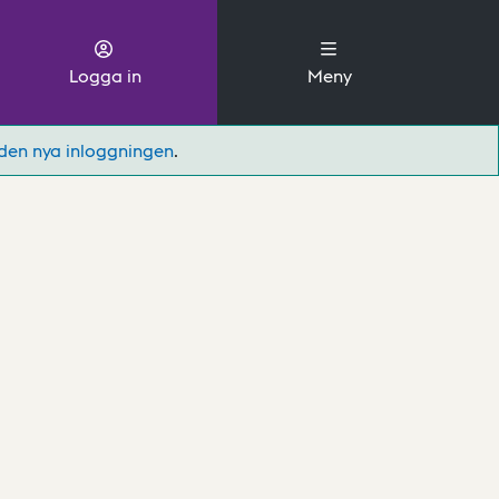
Logga in
Meny
den nya inloggningen
.