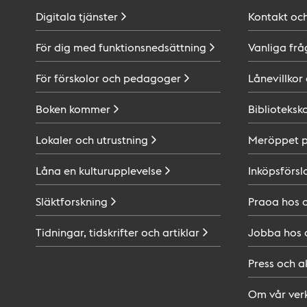
Digitala
tjänster
Kontakt oc
För dig med
funktionsnedsättning
Vanliga frå
För förskolor och
pedagoger
Lånevillkor
Boken
kommer
Biblioteksk
Lokaler och
utrustning
Meröppet 
Låna en
kulturupplevelse
Inköpsförsl
Släktforskning
Praoa hos
Tidningar, tidskrifter och
artiklar
Jobba hos
Press och
a
Om vår
ver