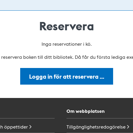
Reservera
Inga reservationer i kö.
reservera boken till ditt bibliotek. Då får du första lediga e
Logga in för att reservera …
Om webbplatsen
ch
öppettider
Tillgänglighetsredogörelse