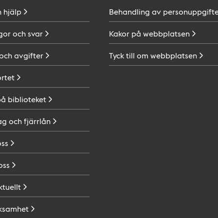
h
hjälp
Behandling av
personuppgifte
gor och
svar
Kakor på
webbplatsen
 och
avgifter
Tyck till om
webbplatsen
ortet
på
biblioteket
ag och
fjärrlån
oss
oss
ktuellt
ksamhet