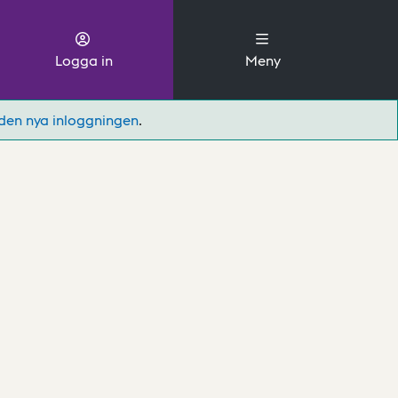
Logga in
Meny
den nya inloggningen
.