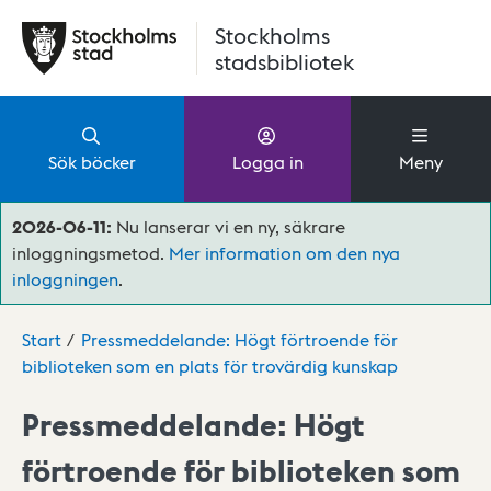
Hoppa till huvudinnehåll
Stockholms
stadsbibliotek
Sök böcker
Logga in
Meny
2026-06-11:
Nu lanserar vi en ny, säkrare
inloggningsmetod.
Mer information om den nya
inloggningen
.
Start
Pressmeddelande: Högt förtroende för
biblioteken som en plats för trovärdig kunskap
Pressmeddelande: Högt
förtroende för biblioteken som