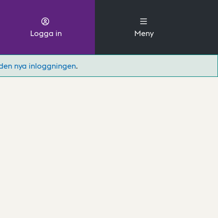
Logga in
Meny
den nya inloggningen
.