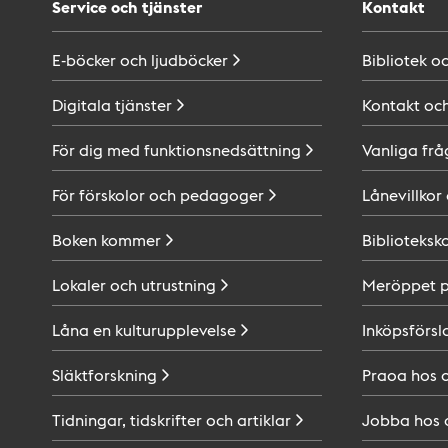
Service och tjänster
Kontakt
E-böcker och
ljudböcker
Bibliotek o
Digitala
tjänster
Kontakt oc
För dig med
funktionsnedsättning
Vanliga frå
För förskolor och
pedagoger
Lånevillkor
Boken
kommer
Biblioteksk
Lokaler och
utrustning
Meröppet 
Låna en
kulturupplevelse
Inköpsförsl
Släktforskning
Praoa hos
Tidningar, tidskrifter och
artiklar
Jobba hos