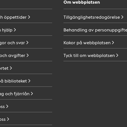
Om webbplatsen
ch
öppettider
Tillgänglighetsredogörelse
h
hjälp
Behandling av
personuppgifte
gor och
svar
Kakor på
webbplatsen
 och
avgifter
Tyck till om
webbplatsen
ortet
på
biblioteket
ag och
fjärrlån
oss
oss