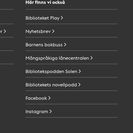
Här finns vi också
Biblioteket
Play
r
Nyhetsbrev
Barnens
bokbuss
Mångspråkiga
lånecentralen
Bibliotekspodden
Solen
Bibliotekets
novellpodd
Facebook
Instagram