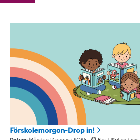
Förskolemorgon-Drop
in!
Datum:
Måndag 17 augusti 2026
Fler tillfällen finns