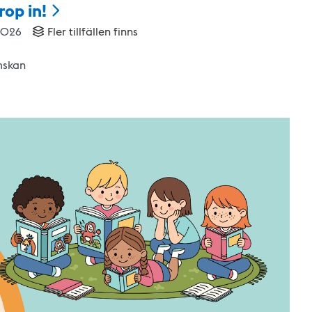
rop
in!
2026
Fler tillfällen finns
mskan