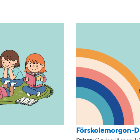
Förskolemorgon-D
Datum:
Onsdag 19 augusti