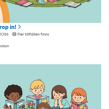
rop
in!
 2026
Fler tillfällen finns
mskan