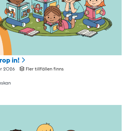
rop
in!
er 2026
Fler tillfällen finns
mskan