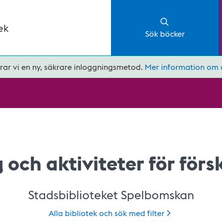
ek
Sök böcker
rar vi en ny, säkrare inloggningsmetod.
Mer information om 
och aktiviteter för förs
Stadsbiblioteket Spelbomskan
Alla bibliotek och sök med
filter