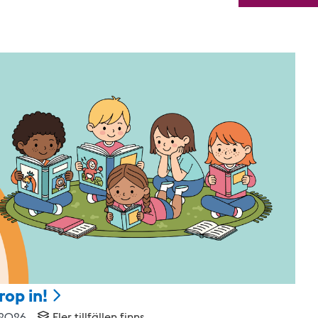
rop
in!
 2026
Fler tillfällen finns