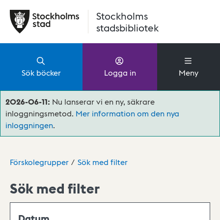
Hoppa till huvudinnehåll
Stockholms
stadsbibliotek
Sök böcker
Logga in
Meny
2026-06-11:
Nu lanserar vi en ny, säkrare
inloggningsmetod.
Mer information om den nya
inloggningen
.
Förskolegrupper
Sök med filter
Sök med filter
Datum