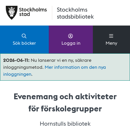
Hoppa till huvudinnehåll
Stockholms
stadsbibliotek
Sök böcker
Logga in
Meny
2026-06-11:
Nu lanserar vi en ny, säkrare
inloggningsmetod.
Mer information om den nya
inloggningen
.
Evenemang och aktiviteter
för förskolegrupper
Hornstulls bibliotek