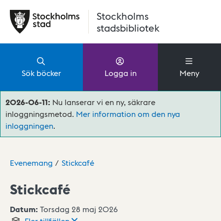
Hoppa till huvudinnehåll
Stockholms
stadsbibliotek
Sök böcker
Logga in
Meny
2026-06-11:
Nu lanserar vi en ny, säkrare
inloggningsmetod.
Mer information om den nya
inloggningen
.
Evenemang
Stickcafé
Stickcafé
Datum:
Torsdag 28 maj 2026
Fler
tillfällen