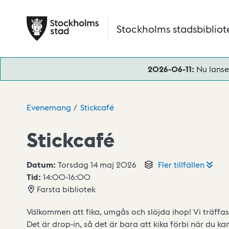
Hoppa till huvudinnehåll
Stockholms stadsbibliot
2026-06-11:
Nu lanse
Evenemang
Stickcafé
Stickcafé
Datum:
Torsdag 14 maj 2026
Fler
tillfällen
Tid:
14:00
-
16:00
Farsta bibliotek
Välkommen att fika, umgås och slöjda ihop! Vi träffas 
Det är drop-in, så det är bara att kika förbi när du ka