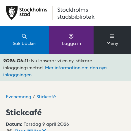
Hoppa till huvudinnehåll
Stockholms
stadsbibliotek
Sök böcker
Logga in
Meny
2026-06-11:
Nu lanserar vi en ny, säkrare
inloggningsmetod.
Mer information om den nya
inloggningen
.
Evenemang
Stickcafé
Stickcafé
Datum:
Torsdag 9 april 2026
Fler
tillfällen