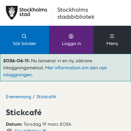
Hoppa till huvudinnehåll
Stockholms
stadsbibliotek
Sök böcker
Logga in
Meny
2026-06-11:
Nu lanserar vi en ny, säkrare
inloggningsmetod.
Mer information om den nya
inloggningen
.
Evenemang
Stickcafé
Stickcafé
Datum:
Torsdag 19 mars 2026
Fler
tillfällen