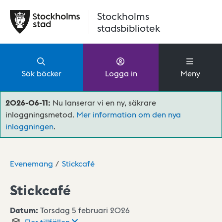
Hoppa till huvudinnehåll
Stockholms
stadsbibliotek
Sök böcker
Logga in
Meny
2026-06-11:
Nu lanserar vi en ny, säkrare
inloggningsmetod.
Mer information om den nya
inloggningen
.
Evenemang
Stickcafé
Stickcafé
Datum:
Torsdag 5 februari 2026
Fler
tillfällen