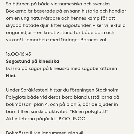
Solbjörnen på både vietnamesiska och svenska.
Böckerna är baserade på en sann historia och handlar
om en ung naturvårdare och hennes kamp för att
skydda hotade djur. Efter sagostunden viker vi lekfulla
origamidjur – en kreativ stund för både barn och
vuxna! I samarbete med förlaget Barnens val.
16.00-16:45
Sagostund på kinesiska
Lyssna på sagor på kinesiska med sagoberättaren
Nini
.
Under Språkfesten! hittar du föreningen Stockholm
Polyglots både vid deras bord bland utställarna på
bokmässan, plan 4, och på plan 5, där de bjuder in
barn till en särskild aktivitet: ”Bli en polyglott!”
Aktiviteterna pågår kl. 12.00–15.00.
Bokmässa (i Mellanrummet, plan 4)