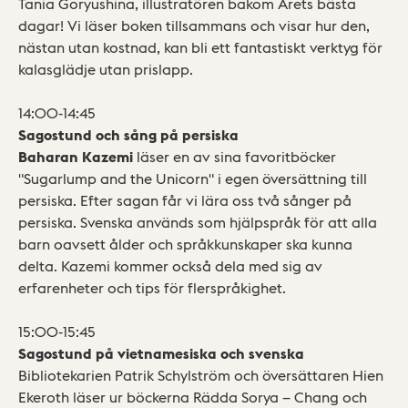
Tania Goryushina, illustratören bakom Årets bästa
dagar! Vi läser boken tillsammans och visar hur den,
nästan utan kostnad, kan bli ett fantastiskt verktyg för
kalasglädje utan prislapp.
14:00-14:45
Sagostund och sång på persiska
Baharan Kazemi
läser en av sina favoritböcker
"Sugarlump and the Unicorn" i egen översättning till
persiska. Efter sagan får vi lära oss två sånger på
persiska. Svenska används som hjälpspråk för att alla
barn oavsett ålder och språkkunskaper ska kunna
delta. Kazemi kommer också dela med sig av
erfarenheter och tips för flerspråkighet.
15:00-15:45
Sagostund på vietnamesiska och svenska
Bibliotekarien Patrik Schylström och översättaren Hien
Ekeroth läser ur böckerna Rädda Sorya – Chang och