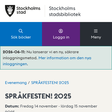
Hoppa till huvudinnehåll
Stockholms
stadsbibliotek
Sök böcker
Logga in
Meny
2026-06-11:
Nu lanserar vi en ny, säkrare
inloggningsmetod.
Mer information om den nya
inloggningen
.
Evenemang
SPRÅKFESTEN! 2025
SPRÅKFESTEN! 2025
Datum:
Fredag 14 november - lördag 15 november
2025