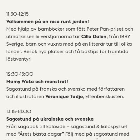
11.30-12:15
Välkommen på en resa runt jorden!
Med hjälp av barnböcker som fått Peter Pan-priset och
utmärkelsen Silverstjärnorna tar
Cilla Dalén
, från IBBY
Sverige, barn och vuxna med på en litterär tur till olika
länder. Besök nya platser och få boktips för framtida
läsäventyr!
12:30-13:00
Mamy Wata och monstret!
Sagostund på franska och svenska med författaren
och illustratören
Véronique Tadjo
, Elfenbenskusten.
13:15-14:00
Sagostund på ukrainska och svenska
Från sagobok till kalasidé – sagostund & kalaspyssel
med “Årets bästa dagar” Följ med på sagostund med