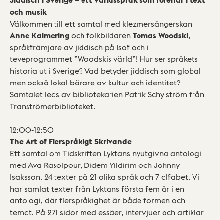
och musik
Välkommen till ett samtal med klezmersångerskan
Anne Kalmering
och folkbildaren
Tomas Woodski
,
språkfrämjare av jiddisch på Isof och i
teveprogrammet ”Woodskis värld”! Hur ser språkets
historia ut i Sverige? Vad betyder jiddisch som global
men också lokal bärare av kultur och identitet?
Samtalet leds av bibliotekarien Patrik Schylström från
Tranströmerbiblioteket.
12:00-12:50
The Art of Flerspråkigt Skrivande
Ett samtal om Tidskriften Lyktans nyutgivna antologi
med Ava Rasolpour, Didem Yildirim och Johnny
Isaksson. 24 texter på 21 olika språk och 7 alfabet. Vi
har samlat texter från Lyktans första fem år i en
antologi, där flerspråkighet är både formen och
temat. På 271 sidor med essäer, intervjuer och artiklar