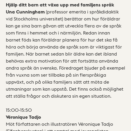
Hjälp ditt barn att växa upp med familjens språk
Una Cunningham
(professor emerita i språkdidaktik
vid Stockholms universitet) berättar om hur föräldrar
kan ge sina barn gåvan att utveckla flera av de språk
som finns i hemmet och i närmiljön. Redan innan
barnet föds kan föräldrar planera för hur det ska få
höra och börja använda de språk som är viktigast för
familjen. När barnet sedan blir äldre kan det ibland
behövas extra motivation för att fortsätta använda
andra språk än svenska. Föredraget bjuder på exempel
från vuxna som ser tillbaka på sin flerspråkiga
uppväxt, och på olika familjers sätt att möta de
utmaningar som kan uppstå. Det finns också möjlighet
att ställa frågor och diskutera sin egen situation.
15:00-15:50
Véronique Tadjo
Möt författaren och illustratören Véronique Tadjo
(Elfenbenskusten) i ett samtal med joursnalisten