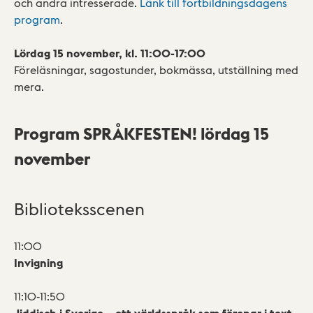
och andra intresserade.
Länk till fortbildningsdagens
program
.
Lördag 15 november, kl. 11:00-17:00
Föreläsningar, sagostunder, bokmässa, utställning med
mera.
Program SPRÅKFESTEN! lördag 15
november
Biblioteksscenen
11:00
Invigning
11:10-11:50
Jiddisch i Sverige – ett världsspråk som förenar i text