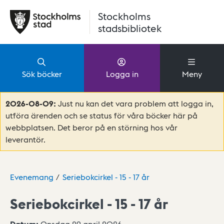
Hoppa till huvudinnehåll
Stockholms
stadsbibliotek
Sök böcker
Logga in
Meny
2026-08-09:
Just nu kan det vara problem att logga in,
utföra ärenden och se status för våra böcker här på
webbplatsen. Det beror på en störning hos vår
leverantör.
Evenemang
Seriebokcirkel - 15 - 17 år
Seriebokcirkel - 15 - 17 år
Datum:
Onsdag 29 april 2026