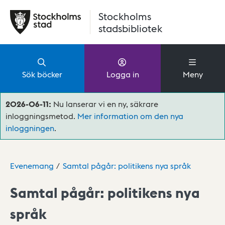
Hoppa till huvudinnehåll
Stockholms
stadsbibliotek
Sök böcker
Logga in
Meny
2026-06-11:
Nu lanserar vi en ny, säkrare
inloggningsmetod.
Mer information om den nya
inloggningen
.
Evenemang
Samtal pågår: politikens nya språk
Samtal pågår: politikens nya
språk