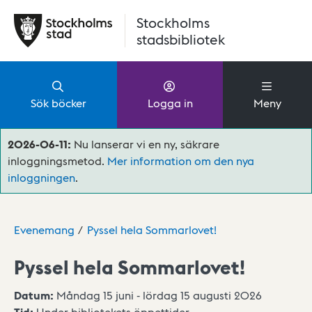
Hoppa till huvudinnehåll
Stockholms
stadsbibliotek
Sök böcker
Logga in
Meny
2026-06-11:
Nu lanserar vi en ny, säkrare
inloggningsmetod.
Mer information om den nya
inloggningen
.
Evenemang
Pyssel hela Sommarlovet!
Pyssel hela Sommarlovet!
Datum:
Måndag 15 juni - lördag 15 augusti 2026
Tid:
Under bibliotekets öppettider