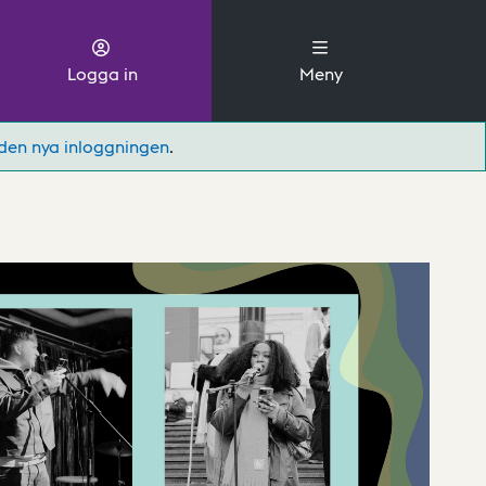
Logga in
Meny
den nya inloggningen
.