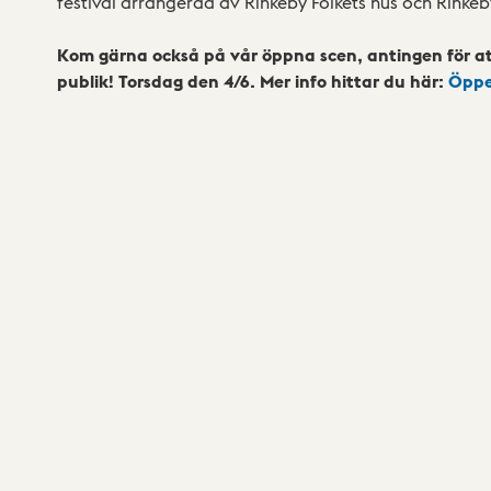
festival arrangerad av Rinkeby Folkets hus och Rinkeby
Kom gärna också på vår öppna scen, antingen för at
publik! Torsdag den 4/6. Mer info hittar du här:
Öppe