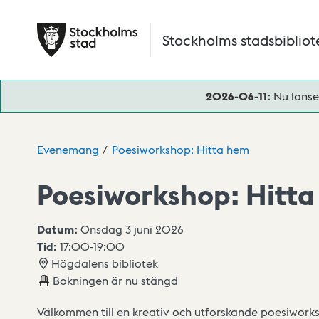
Hoppa till huvudinnehåll
Stockholms stadsbibliot
2026-06-11:
Nu lanse
Evenemang
Poesiworkshop: Hitta hem
Poesiworkshop: Hitt
Datum:
Onsdag 3 juni 2026
Tid:
17:00
-
19:00
Högdalens bibliotek
Bokningen är nu stängd
Välkommen till en kreativ och utforskande poesiwor