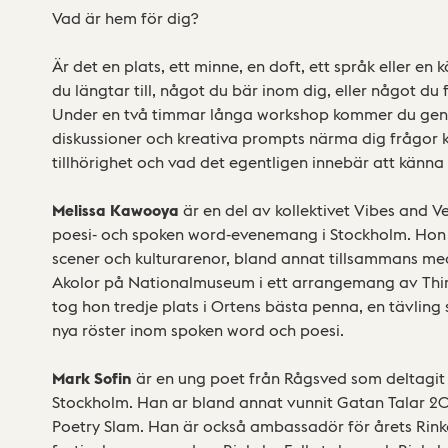
Vad är hem för dig?
Är det en plats, ett minne, en doft, ett språk eller e
du längtar till, något du bär inom dig, eller något du
Under en två timmar långa workshop kommer du gen
diskussioner och kreativa prompts närma dig frågor kr
tillhörighet och vad det egentligen innebär att känn
Melissa Kawooya
är en del av kollektivet Vibes and V
poesi- och spoken word-evenemang i Stockholm. Hon 
scener och kulturarenor, bland annat tillsammans me
Akolor på Nationalmuseum i ett arrangemang av Thir
tog hon tredje plats i Ortens bästa penna, en tävling 
nya röster inom spoken word och poesi.
Mark Sofin
är en ung poet från Rågsved som deltagit 
Stockholm. Han ar bland annat vunnit Gatan Talar 202
Poetry Slam. Han är också ambassadör för årets Rinke