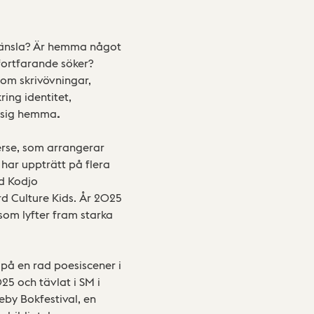
n känsla? Är hemma något
 fortfarande söker?
om skrivövningar,
ing identitet,
a sig hemma
.
erse, som arrangerar
har uppträtt på flera
d Kodjo
d Culture Kids. År 2025
som lyfter fram starka
på en rad poesiscener i
5 och tävlat i SM i
by Bokfestival, en