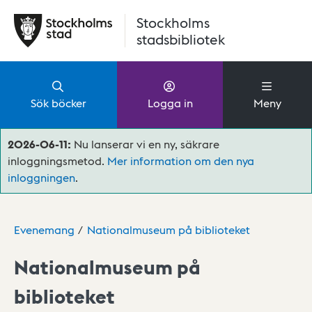
Hoppa till huvudinnehåll
Stockholms
stadsbibliotek
Sök böcker
Logga in
Meny
2026-06-11:
Nu lanserar vi en ny, säkrare
inloggningsmetod.
Mer information om den nya
inloggningen
.
Evenemang
Nationalmuseum på biblioteket
Nationalmuseum på
biblioteket