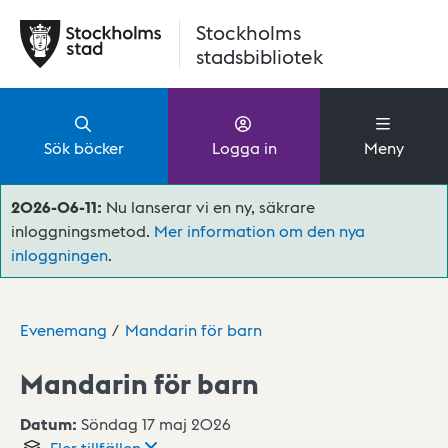
Hoppa till huvudinnehåll
Stockholms
stadsbibliotek
Sök böcker
Logga in
Meny
2026-06-11:
Nu lanserar vi en ny, säkrare
inloggningsmetod.
Mer information om den nya
inloggningen
.
Evenemang
Mandarin för barn
Mandarin för barn
Datum:
Söndag 17 maj 2026
Fler
tillfällen