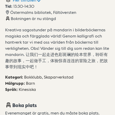
Tid:
13:30
-
14:30
Östermalms bibliotek, Fältöversten
Bokningen är nu stängd
Kreativa sagostunder på mandarin i bilderböckernas
magiska och färgglada värld! Genom kalligrafi och
hantverk tar vi med oss världen från böckerna till
verkligheten. Obs! Vänder sig till dig som redan kan lite
mandarin. 让我们一起走进色彩斑斓的绘本世界，聆听有
趣的故事，一起做手工，体验惊喜连连的冒险之旅，把故
事带到现实中吧！
Kategori
:
Bokklubb,
Skaparverkstad
Målgrupp
:
Barn
Språk
:
Kinesiska
Boka plats
Evenemanget är gratis, men du måste boka plats.