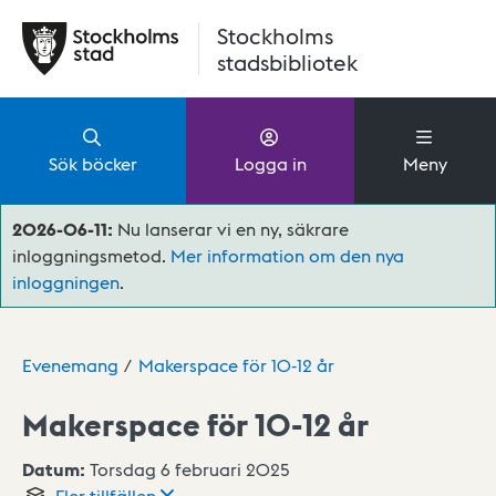
Hoppa till huvudinnehåll
Stockholms
stadsbibliotek
Sök böcker
Logga in
Meny
2026-06-11:
Nu lanserar vi en ny, säkrare
inloggningsmetod.
Mer information om den nya
inloggningen
.
Evenemang
Makerspace för 10-12 år
Makerspace för 10-12 år
Datum:
Torsdag 6 februari 2025
Fler
tillfällen