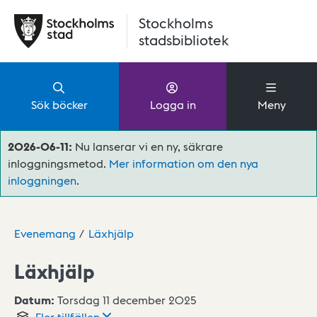
Hoppa till huvudinnehåll
Stockholms
stadsbibliotek
Sök böcker
Logga in
Meny
2026-06-11:
Nu lanserar vi en ny, säkrare
inloggningsmetod.
Mer information om den nya
inloggningen
.
Evenemang
Läxhjälp
Läxhjälp
Datum:
Torsdag 11 december 2025
Fler
tillfällen