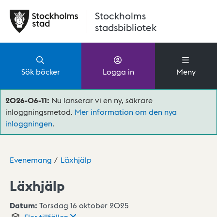
Hoppa till huvudinnehåll
Stockholms
stadsbibliotek
Sök böcker
Logga in
Meny
2026-06-11:
Nu lanserar vi en ny, säkrare
inloggningsmetod.
Mer information om den nya
inloggningen
.
Evenemang
Läxhjälp
Läxhjälp
Datum:
Torsdag 16 oktober 2025
Fler
tillfällen