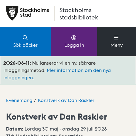
Hoppa till huvudinnehåll
Stockholms
stadsbibliotek
Sök böcker
Logga in
Meny
2026-06-11:
Nu lanserar vi en ny, säkrare
inloggningsmetod.
Mer information om den nya
inloggningen
.
Evenemang
Konstverk av Dan Raskler
Konstverk av Dan Raskler
Datum:
Lördag 30 maj - onsdag 29 juli 2026
Tid:
Under bibliotekets öppettider