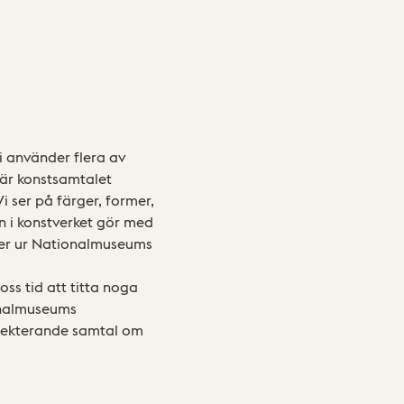
i använder flera av
 här konstsamtalet
Vi ser på färger, former,
n i konstverket gör med
ider ur Nationalmuseums
oss tid att titta noga
onalmuseums
flekterande samtal om