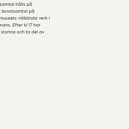
samtal hålls på
t konstsamtal på
 museets välkända verk i
ns. Efter kl 17 har
n stanna och ta del av