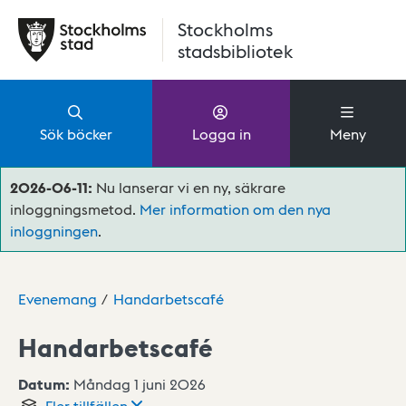
Hoppa till huvudinnehåll
Stockholms
stadsbibliotek
Sök böcker
Logga in
Meny
2026-06-11:
Nu lanserar vi en ny, säkrare
inloggningsmetod.
Mer information om den nya
inloggningen
.
Evenemang
Handarbetscafé
Handarbetscafé
Datum:
Måndag 1 juni 2026
Fler
tillfällen