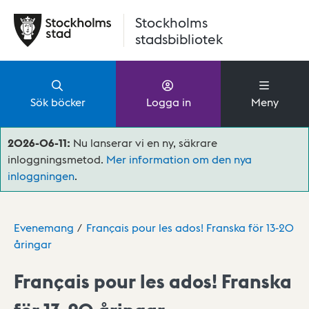
Hoppa till huvudinnehåll
Stockholms
stadsbibliotek
Sök böcker
Logga in
Meny
2026-06-11:
Nu lanserar vi en ny, säkrare
inloggningsmetod.
Mer information om den nya
inloggningen
.
Evenemang
Français pour les ados! Franska för 13-20
åringar
Français pour les ados! Franska