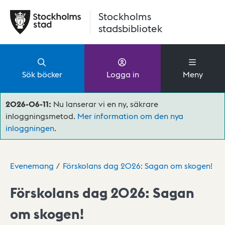
Hoppa till huvudinnehåll
Stockholms
stadsbibliotek
Sök böcker
Logga in
Meny
2026-06-11:
Nu lanserar vi en ny, säkrare
inloggningsmetod.
Mer information om den nya
inloggningen
.
Evenemang
Förskolans dag 2026: Sagan om skogen!
Förskolans dag 2026: Sagan
om skogen!