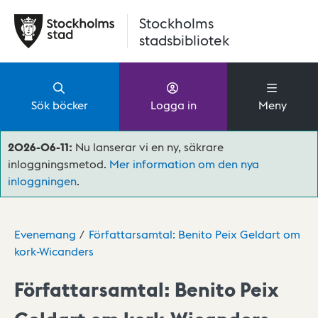
Hoppa till huvudinnehåll
Stockholms
stadsbibliotek
Sök böcker
Logga in
Meny
2026-06-11:
Nu lanserar vi en ny, säkrare
inloggningsmetod.
Mer information om den nya
inloggningen
.
Evenemang
Författarsamtal: Benito Peix Geldart om
kork-Wicanders
Författarsamtal: Benito Peix