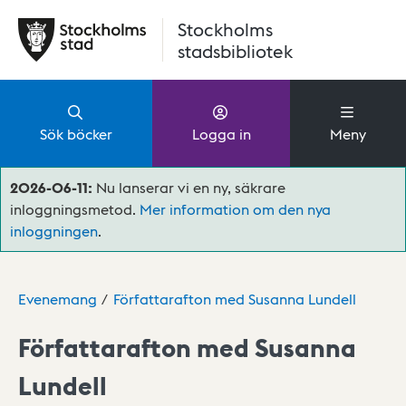
Hoppa till huvudinnehåll
Stockholms
stadsbibliotek
Sök böcker
Logga in
Meny
2026-06-11:
Nu lanserar vi en ny, säkrare
inloggningsmetod.
Mer information om den nya
inloggningen
.
Evenemang
Författarafton med Susanna Lundell
Författarafton med Susanna
Lundell