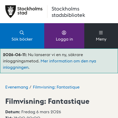
Hoppa till huvudinnehåll
Stockholms
stadsbibliotek
Sök böcker
Logga in
Meny
2026-06-11:
Nu lanserar vi en ny, säkrare
inloggningsmetod.
Mer information om den nya
inloggningen
.
Evenemang
Filmvisning: Fantastique
Filmvisning: Fantastique
Datum:
Fredag 6 mars 2026
Tid:
18:00
-
20:00