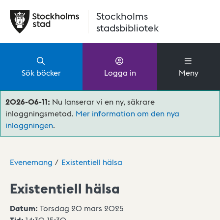
Hoppa till huvudinnehåll
Stockholms
stadsbibliotek
Sök böcker
Logga in
Meny
2026-06-11:
Nu lanserar vi en ny, säkrare
inloggningsmetod.
Mer information om den nya
inloggningen
.
Evenemang
Existentiell hälsa
Existentiell hälsa
Datum:
Torsdag 20 mars 2025
Tid:
14:30
-
15:30