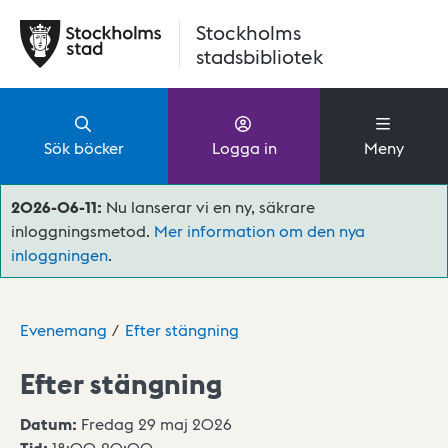
Hoppa till huvudinnehåll
Stockholms
stadsbibliotek
Sök böcker
Logga in
Meny
2026-06-11:
Nu lanserar vi en ny, säkrare
inloggningsmetod.
Mer information om den nya
inloggningen
.
Evenemang
Efter stängning
Efter stängning
Datum:
Fredag 29 maj 2026
Tid:
18:00
-
20:00