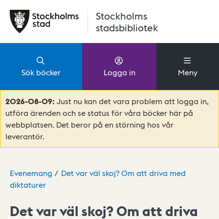
Hoppa till huvudinnehåll
Stockholms
stadsbibliotek
Sök böcker
Logga in
Meny
2026-08-09:
Just nu kan det vara problem att logga in,
utföra ärenden och se status för våra böcker här på
webbplatsen. Det beror på en störning hos vår
leverantör.
Evenemang
Det var väl skoj? Om att driva med
diktaturer
Det var väl skoj? Om att driva