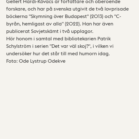
Gellert Hardi-Kóvacs är författare och oberoende
forskare, och har på svenska utgivit de två lovprisade
böckerna "Skymning över Budapest" (2013) och "C-
byrån, hemligast av alla" (2022). Han har även
publicerat Sovjetskämt i två upplagor.
Hör honom i samtal med bibliotekarien Patrik
Schylström i serien "Det var väl skoj?", i vilken vi
undersöker hur det står till med humorn idag.
Foto: Ode Lystrup Odekve