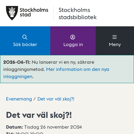
Hoppa till huvudinnehåll
Stockholms
stadsbibliotek
Sök böcker
Logga in
Meny
2026-06-11:
Nu lanserar vi en ny, säkrare
inloggningsmetod.
Mer information om den nya
inloggningen
.
Evenemang
Det var väl skoj?!
Det var väl skoj?!
Datum:
Tisdag 26 november 2024
Tid:
18:00
-
19:00