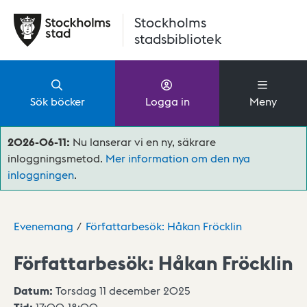
Hoppa till huvudinnehåll
Stockholms
stadsbibliotek
Sök böcker
Logga in
Meny
2026-06-11:
Nu lanserar vi en ny, säkrare
inloggningsmetod.
Mer information om den nya
inloggningen
.
Evenemang
Författarbesök: Håkan Fröcklin
Författarbesök: Håkan Fröcklin
Datum:
Torsdag 11 december 2025
Tid:
17:00
-
18:00