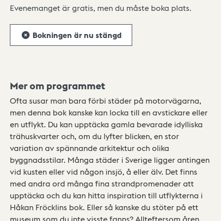
Evenemanget är gratis, men du måste boka plats.
Bokningen är nu stängd
Mer om programmet
Ofta susar man bara förbi städer på motorvägarna,
men denna bok kanske kan locka till en avstickare eller
en utflykt. Du kan upptäcka gamla bevarade idylliska
trähuskvarter och, om du lyfter blicken, en stor
variation av spännande arkitektur och olika
byggnadsstilar. Många städer i Sverige ligger antingen
vid kusten eller vid någon insjö, å eller älv. Det finns
med andra ord många fina strandpromenader att
upptäcka och du kan hitta inspiration till utflykterna i
Håkan Fröcklins bok. Eller så kanske du stöter på ett
museum som du inte visste fanns? Allteftersom åren