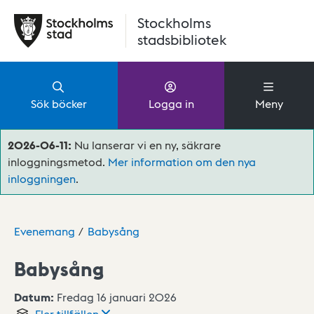
Hoppa till huvudinnehåll
Stockholms
stadsbibliotek
Sök böcker
Logga in
Meny
2026-06-11:
Nu lanserar vi en ny, säkrare
inloggningsmetod.
Mer information om den nya
inloggningen
.
Evenemang
Babysång
Babysång
Datum:
Fredag 16 januari 2026
Fler
tillfällen