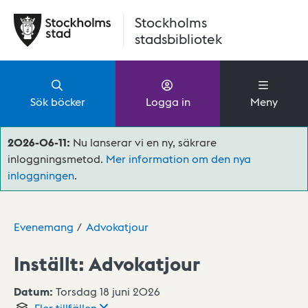
Hoppa till huvudinnehåll
Stockholms
stadsbibliotek
Sök böcker
Logga in
Meny
2026-06-11:
Nu lanserar vi en ny, säkrare
inloggningsmetod.
Mer information om den nya
inloggningen
.
Evenemang
Advokatjour
Inställt:
Advokatjour
Datum:
Torsdag 18 juni 2026
Fler
tillfällen