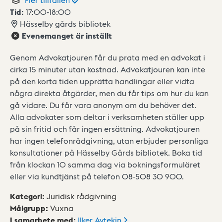
Tid:
17:00
-
18:00
Hässelby gårds bibliotek
Evenemanget är inställt
Genom Advokatjouren får du prata med en advokat i
cirka 15 minuter utan kostnad. Advokatjouren kan inte
på den korta tiden upprätta handlingar eller vidta
några direkta åtgärder, men du får tips om hur du kan
gå vidare. Du får vara anonym om du behöver det.
Alla advokater som deltar i verksamheten ställer upp
på sin fritid och får ingen ersättning. Advokatjouren
har ingen telefonrådgivning, utan erbjuder personliga
konsultationer på Hässelby Gårds bibliotek. Boka tid
från klockan 10 samma dag via bokningsformuläret
eller via kundtjänst på telefon 08-508 30 900.
Kategori
:
Juridisk rådgivning
Målgrupp
:
Vuxna
I samarbete med
:
Ilker
Aytekin