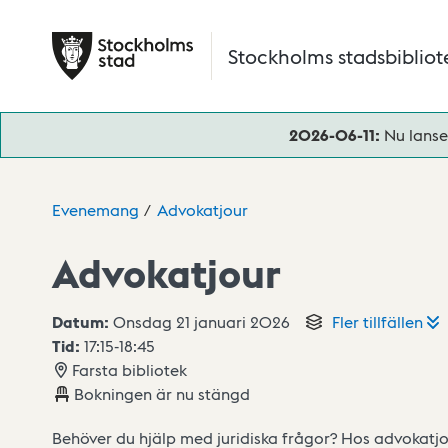
Hoppa till huvudinnehåll
Stockholms stadsbibliot
2026-06-11:
Nu lanse
Evenemang
Advokatjour
Advokatjour
Datum:
Onsdag 21 januari 2026
Fler
tillfällen
Tid:
17:15
-
18:45
Farsta bibliotek
Bokningen är nu stängd
Behöver du hjälp med juridiska frågor? Hos advokatjo