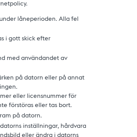
netpolicy.
nder låneperioden. Alla fel
 i gott skick efter
band med användandet av
märken på datorn eller på annat
ningen.
mer eller licensnummer för
e förstöras eller tas bort.
gram på datorn.
 datorns inställningar, hårdvara
ndsbild eller ändra i datorns