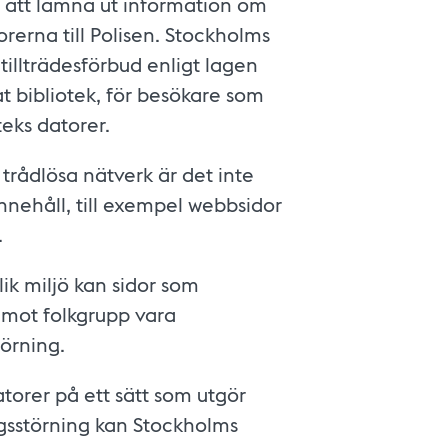
t att lämna ut information om
rerna till Polisen. Stockholms
tillträdesförbud enligt lagen
at bibliotek, för besökare som
eks datorer.
trådlösa nätverk är det inte
innehåll, till exempel webbsidor
.
lik miljö kan sidor som
s mot folkgrupp vara
örning.
orer på ett sätt som utgör
gsstörning kan Stockholms