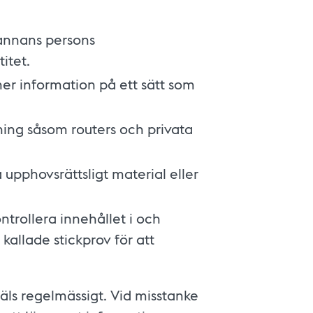
 annans persons
itet.
 ner information på ett sätt som
tning såsom routers och privata
 upphovsrättsligt material eller
ntrollera innehållet i och
kallade stickprov för att
äls regelmässigt. Vid misstanke