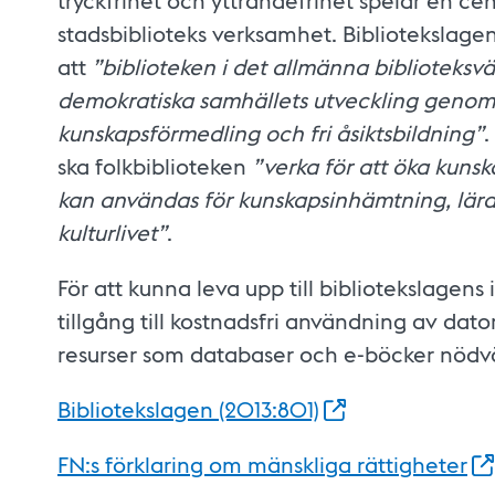
tryckfrihet och yttrandefrihet spelar en cen
stadsbiblioteks verksamhet. Bibliotekslagen
att
”biblioteken i det allmänna biblioteksvä
demokratiska samhällets utveckling genom a
kunskapsförmedling och fri åsiktsbildning”
.
ska folkbiblioteken
”verka för att öka kuns
kan användas för kunskapsinhämtning, lära
kulturlivet”
.
För att kunna leva upp till bibliotekslagen
tillgång till kostnadsfri användning av dato
resurser som databaser och e-böcker nödv
Bibliotekslagen
(2013:801)
FN:s förklaring om mänskliga
rättigheter