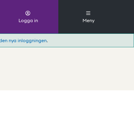
Logga in
Meny
den nya inloggningen
.