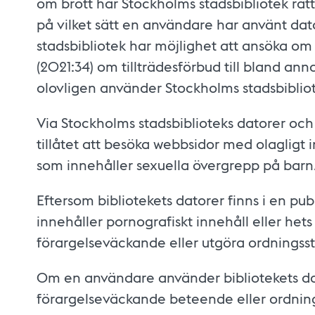
om brott har Stockholms stadsbibliotek rät
på vilket sätt en användare har använt dato
stadsbibliotek har möjlighet att ansöka om 
(2021:34) om tillträdesförbud till bland ann
olovligen använder Stockholms stadsbibliot
Via Stockholms stadsbiblioteks datorer och 
tillåtet att besöka webbsidor med olagligt 
som innehåller sexuella övergrepp på barn
Eftersom bibliotekets datorer finns i en pub
innehåller pornografiskt innehåll eller het
förargelseväckande eller utgöra ordningsst
Om en användare använder bibliotekets dat
förargelseväckande beteende eller ordnin