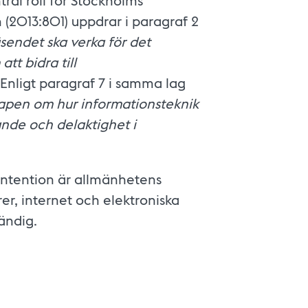
tral roll för Stockholms
 (2013:801) uppdrar i paragraf 2
sendet ska verka för det
tt bidra till
 Enligt paragraf 7 i samma lag
kapen om hur informationsteknik
nde och delaktighet i
s intention är allmänhetens
rer, internet och elektroniska
ändig.