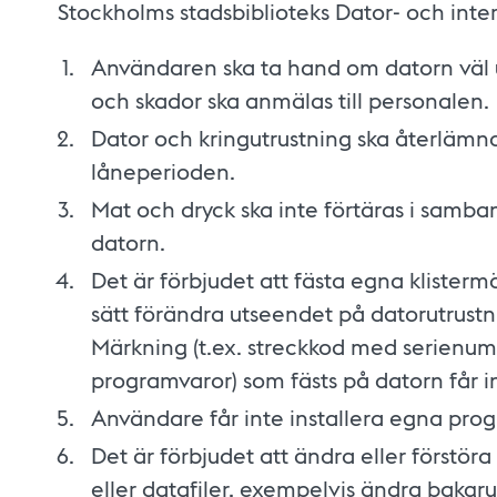
Stockholms stadsbiblioteks Dator- och inter
Användaren ska ta hand om datorn väl u
och skador ska anmälas till personalen.
Dator och kringutrustning ska återlämnas
låneperioden.
Mat och dryck ska inte förtäras i sam
datorn.
Det är förbjudet att fästa egna klister
sätt förändra utseendet på datorutrust
Märkning (t.ex. streckkod med serienum
programvaror) som fästs på datorn får int
Användare får inte installera egna pro
Det är förbjudet att ändra eller förstöra
eller datafiler, exempelvis ändra bakgru